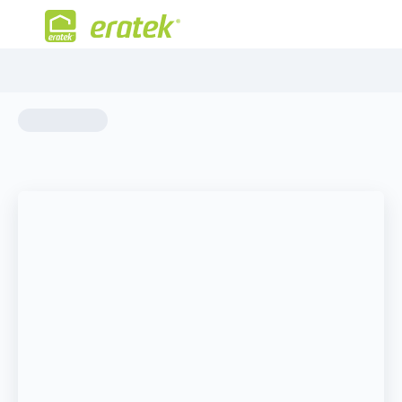
Eratek
Hizmetlerimiz
Geçiş Kontrol Sistemi
HIZMETLER
Geçiş Kontrol Sistemi